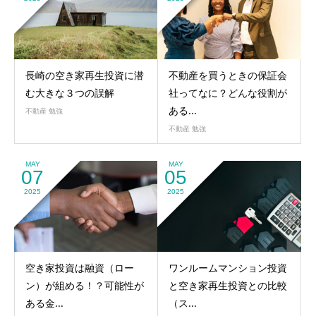
長崎の空き家再生投資に潜
不動産を買うときの保証会
む大きな３つの誤解
社ってなに？どんな役割が
ある...
不動産 勉強
不動産 勉強
MAY
MAY
07
05
2025
2025
空き家投資は融資（ロー
ワンルームマンション投資
ン）が組める！？可能性が
と空き家再生投資との比較
ある金...
（ス...