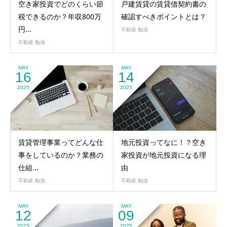
空き家投資でどのくらい節
戸建賃貸の賃貸借契約書の
税できるのか？年収800万
確認すべきポイントとは？
円...
不動産 勉強
不動産 勉強
MAY
MAY
16
14
2025
2025
賃貸管理事業ってどんな仕
地元投資ってなに！？空き
事をしているのか？業務の
家投資が地元投資になる理
仕組...
由
不動産 勉強
不動産 勉強
MAY
MAY
12
09
2025
2025