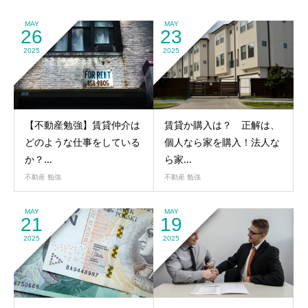
MAY
MAY
26
23
2025
2025
【不動産勉強】賃貸仲介は
賃貸か購入は？ 正解は、
どのような仕事をしている
個人なら家を購入！法人な
か？...
ら家...
不動産 勉強
不動産 勉強
MAY
MAY
21
19
2025
2025