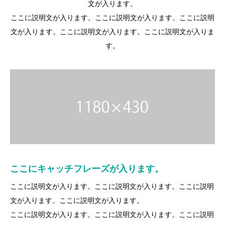
文が入ります。
ここに説明文が入ります。ここに説明文が入ります。ここに説明
文が入ります。ここに説明文が入ります。ここに説明文が入りま
す。
ここにキャッチフレーズが入ります。
ここに説明文が入ります。ここに説明文が入ります。ここに説明
文が入ります。ここに説明文が入ります。
ここに説明文が入ります。ここに説明文が入ります。ここに説明