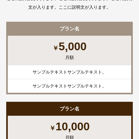
文が入ります。ここに説明文が入ります。
プラン名
5,000
￥
月額
サンプルテキストサンプルテキスト。
サンプルテキストサンプルテキスト。
プラン名
10,000
￥
月額