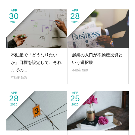
APR
APR
30
28
2025
2025
不動産で「どうなりたい
起業の入口が不動産投資と
か」目標を設定して、それ
いう選択肢
までの...
不動産 勉強
不動産 勉強
APR
APR
28
25
2025
2025