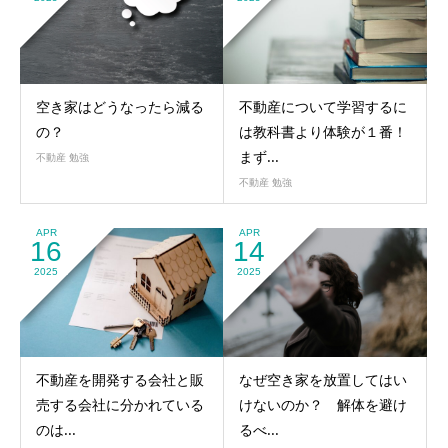
空き家はどうなったら減る
不動産について学習するに
の？
は教科書より体験が１番！
まず...
不動産 勉強
不動産 勉強
APR
APR
16
14
2025
2025
不動産を開発する会社と販
なぜ空き家を放置してはい
売する会社に分かれている
けないのか？ 解体を避け
のは...
るべ...