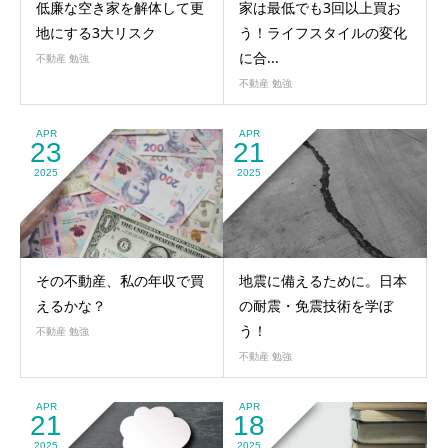
低廉な空き家を解体して更
家は最低でも3回以上買お
地にする3大リスク
う！ライフスタイルの変化
に合...
不動産 勉強
不動産 勉強
APR
APR
23
21
2025
2025
その不動産、私の年収で買
地震に備えるために。日本
えるかな？
の耐震・免震技術を学ぼ
う！
不動産 勉強
不動産 勉強
APR
APR
21
18
2025
2025