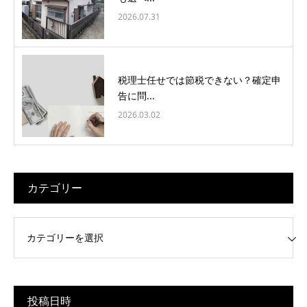
2026.07.31
税理士任せでは節税できない？確定申
告に問...
2026.03.02
カテゴリー
リー
投稿日時