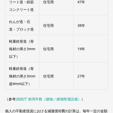
リート造・鉄筋
住宅用
47年
コンクリート造
れんが造・石
住宅用
38年
造・ブロック造
軽量鉄骨造（骨
格材の厚さ3mm
住宅用
19年
以下）
軽量鉄骨造（骨
格材の厚さ3mm
住宅用
27年
超4mm以下）
（参考:
国税庁 耐用年数（建物／建物附属設備）
）
個人の不動産投資における減価償却費の計算は、毎年一定の金額