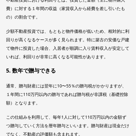
費）に対する１年間の収益（家賃収入から経費を差し引いたも
の）の割合です。
少額不動産投資では、もともと物件価格が低いため、相対的に利
回りが高くなるケースが多く見られます。特に築古の安価な戸建
て物件に投資した場合、入居者が順調に入り賃料収入が安定して
いれば、利回りが非常に高くなる可能性があります。
5. 数年で贈与できる
通常、贈与財産には翌年に10〜55％の贈与税がかかりますが、
１年間に110万円以内の贈与であれば贈与税が非課税（基礎控除
額）となります。
この仕組みを利用して、毎年1人に対して110万円以内の金額ず
つ贈与していく方法を暦年贈与といいます。贈与財産は現金だけ
でなく、不動産の評価額も含まれます。